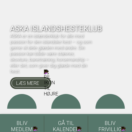
ASKA ISLANDSHESTEKLUB
ASKA er en islænderklub for alle med
passion for den islandske hest – og som
gerne vil dele glæden med andre. Din
passion kan både være stævner,
skovture, banetræning, horsemanship –
eller det, som giver dig glæde med din
hest.
LÆS MERE
BLIV
GÅ TIL
BLIV
MEDLEM
KALENDER
FRIVILLIG