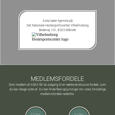
Aska hører hjemme på
Det Nationale Hestesportscenter Vilhelmsborg
Bedervej 101, 8320 Mårslet
MEDLEMSFORDELE
Som medlem af ASKA får du adgang til en række eksklusive fordele, som
du kan drage nytte af. Du kan finde flere oplysninger om vores forskellige
medlemsfordele nedenfor.