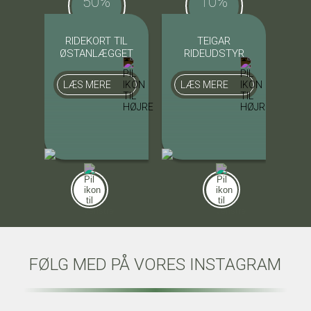
50%
10%
RIDEKORT TIL
TEIGAR
P
ØSTANLÆGGET
RIDEUDSTYR
LÆS MERE
LÆS MERE
LÆ
FØLG MED PÅ VORES INSTAGRAM